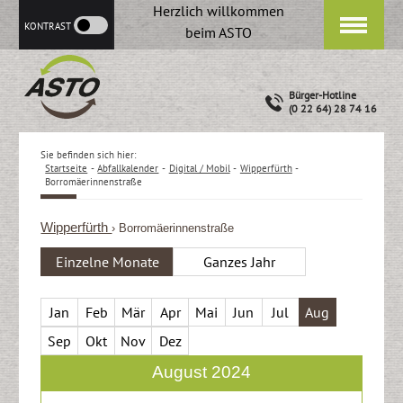
Herzlich willkommen
KONTRAST
beim ASTO
Bürger-Hotline
(0 22 64) 28 74 16
Sie befinden sich hier:
Startseite
-
Abfallkalender
-
Digital / Mobil
-
Wipperfürth
-
Borromäerinnenstraße
Wipperfürth
› Borromäerinnenstraße
Einzelne Monate
Ganzes Jahr
Jan
Feb
Mär
Apr
Mai
Jun
Jul
Aug
Sep
Okt
Nov
Dez
August 2024