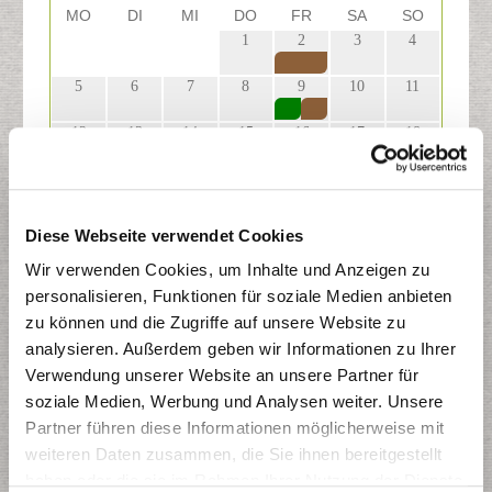
MO
DI
MI
DO
FR
SA
SO
1
2
3
4
29
30
31
5
6
7
8
9
10
11
12
13
14
15
16
17
18
19
20
21
22
23
24
25
26
27
28
29
30
31
1
Diese Webseite verwendet Cookies
Wir verwenden Cookies, um Inhalte und Anzeigen zu
2
3
4
5
6
7
8
personalisieren, Funktionen für soziale Medien anbieten
zu können und die Zugriffe auf unsere Website zu
analysieren. Außerdem geben wir Informationen zu Ihrer
Restmülltonne
Verwendung unserer Website an unsere Partner für
Papiertonne
soziale Medien, Werbung und Analysen weiter. Unsere
Gelber Sack
Partner führen diese Informationen möglicherweise mit
Biotonne
weiteren Daten zusammen, die Sie ihnen bereitgestellt
haben oder die sie im Rahmen Ihrer Nutzung der Dienste