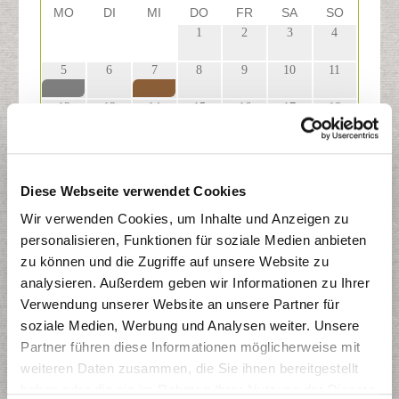
MO
DI
MI
DO
FR
SA
SO
1
2
3
4
29
30
31
5
6
7
8
9
10
11
12
13
14
15
16
17
18
19
20
21
22
23
24
25
26
27
28
29
30
31
1
Diese Webseite verwendet Cookies
Wir verwenden Cookies, um Inhalte und Anzeigen zu
2
3
4
5
6
7
8
personalisieren, Funktionen für soziale Medien anbieten
zu können und die Zugriffe auf unsere Website zu
analysieren. Außerdem geben wir Informationen zu Ihrer
Restmülltonne
Verwendung unserer Website an unsere Partner für
Papiertonne
soziale Medien, Werbung und Analysen weiter. Unsere
Gelber Sack
Partner führen diese Informationen möglicherweise mit
Biotonne
weiteren Daten zusammen, die Sie ihnen bereitgestellt
haben oder die sie im Rahmen Ihrer Nutzung der Dienste