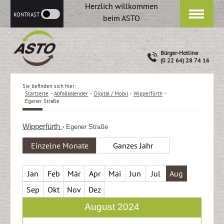
Herzlich willkommen
KONTRAST
beim ASTO
Bürger-Hotline
(0 22 64) 28 74 16
Sie befinden sich hier:
Startseite
-
Abfallkalender
-
Digital / Mobil
-
Wipperfürth
-
Egener Straße
Wipperfürth
› Egener Straße
Einzelne Monate
Ganzes Jahr
Jan
Feb
Mär
Apr
Mai
Jun
Jul
Aug
Sep
Okt
Nov
Dez
August 2024