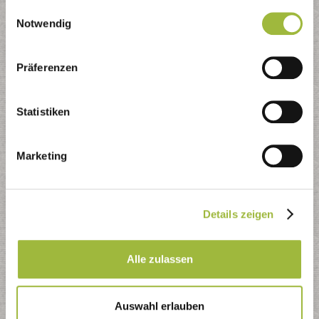
gesammelt haben.
Einwilligungsauswahl
Druckversion (s/w)
Notwendig
Jahreskalender (iCal)
Präferenzen
PDF-Dateien zum Download:
allgemeine Informationen
Statistiken
Standort und Termine Schadstoffmobil
K
alendarium und Reviereinteilung
Marketing
Kontaktformular
Details zeigen
Nutzen Sie das Kontaktformular - wir kümmern uns
schnellstmöglich um Ihr Anliegen
Alle zulassen
Auswahl erlauben