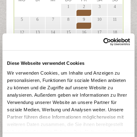
1
2
3
4
29
30
31
5
6
7
8
9
10
11
12
13
14
15
16
17
18
19
20
21
22
23
24
25
26
27
28
29
30
31
1
Diese Webseite verwendet Cookies
2
3
4
5
6
7
8
Wir verwenden Cookies, um Inhalte und Anzeigen zu
personalisieren, Funktionen für soziale Medien anbieten
zu können und die Zugriffe auf unsere Website zu
analysieren. Außerdem geben wir Informationen zu Ihrer
Restmülltonne
Verwendung unserer Website an unsere Partner für
Papiertonne
soziale Medien, Werbung und Analysen weiter. Unsere
Gelber Sack
Partner führen diese Informationen möglicherweise mit
Biotonne
weiteren Daten zusammen, die Sie ihnen bereitgestellt
haben oder die sie im Rahmen Ihrer Nutzung der Dienste
Druckversion (PDF)