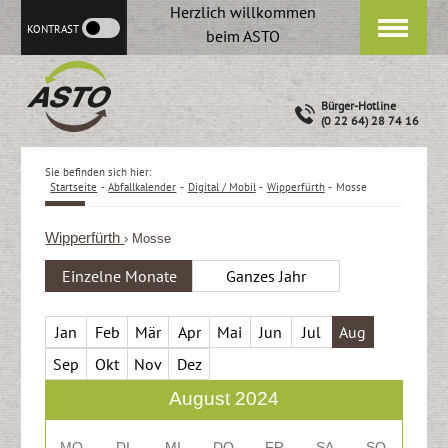
Herzlich willkommen
KONTRAST
beim ASTO
Bürger-Hotline
(0 22 64) 28 74 16
Sie befinden sich hier:
Startseite
-
Abfallkalender
-
Digital / Mobil
-
Wipperfürth
-
Mosse
Wipperfürth
› Mosse
Einzelne Monate
Ganzes Jahr
Jan
Feb
Mär
Apr
Mai
Jun
Jul
Aug
Sep
Okt
Nov
Dez
August 2024
MO
DI
MI
DO
FR
SA
SO