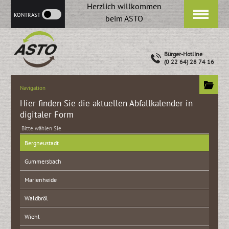
Herzlich willkommen
KONTRAST
beim ASTO
Bürger-Hotline
(0 22 64) 28 74 16
Navigation
Hier finden Sie die aktuellen Abfallkalender in
digitaler Form
Bitte wählen Sie
Bergneustadt
Gummersbach
Marienheide
Waldbröl
Wiehl