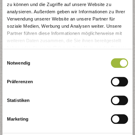
zu können und die Zugriffe auf unsere Website zu
J
analysieren. Außerdem geben wir Informationen zu Ihrer
Jahnstr.
Verwendung unserer Website an unsere Partner für
soziale Medien, Werbung und Analysen weiter. Unsere
Johann-Budde-Str.
Partner führen diese Informationen möglicherweise mit
weiteren Daten zusammen, die Sie ihnen bereitgestellt
Johann-Hackenberg-Str.
haben oder die sie im Rahmen Ihrer Nutzung der Dienste
Josef-von-Jechner-Str.
gesammelt haben.
Einwilligungsauswahl
Notwendig
K
Kampgarten
Präferenzen
Kampstr.
Kapellenstr.
Statistiken
Karl-Faßbender-Weg
Marketing
Karlstr.
Kastanienweg