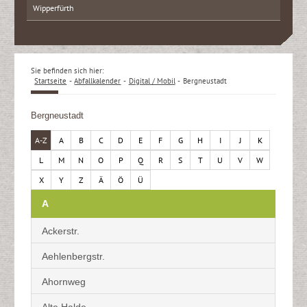
Wipperfürth
Sie befinden sich hier:
Startseite
-
Abfallkalender
-
Digital / Mobil
-
Bergneustadt
Bergneustadt
A-Z
A
B
C
D
E
F
G
H
I
J
K
L
M
N
O
P
Q
R
S
T
U
V
W
X
Y
Z
Ä
Ö
Ü
A
Ackerstr.
Aehlenbergstr.
Ahornweg
Alte Halde