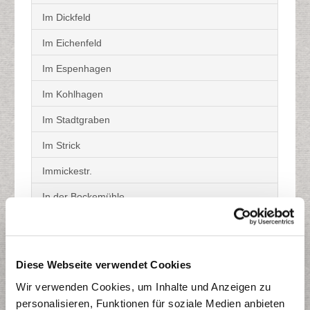
Im Dickfeld
Im Eichenfeld
Im Espenhagen
Im Kohlhagen
Im Stadtgraben
Im Strick
Immickestr.
In der Bockemühle
In der Delle
In der Fuhr
Diese Webseite verwendet Cookies
In der Leie
Wir verwenden Cookies, um Inhalte und Anzeigen zu
Industriestr.
personalisieren, Funktionen für soziale Medien anbieten