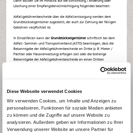
Dann sollten Sie im Hinblick auf die Einrichtung / Änderung oder
Löschung einer Empfangsbevollmächtigung folgendes beachten:
Abfallgebührenbescheide über die Abfallentsorgung werden dem
Grundstückseigentümer zugestellt, der auch zur Zahlung der fälligen
Gebühren verpflichtet ist.
In Einzelfällen kann der
Grundstückseigentümer
schriftlich bei dem
Abfall- Sammel- und Transportverband (ASTO) beantragen, dass die
Bekanntgabe der Abfallgebührenbescheide an Dritte (z. B. Mieter /
Pächter oder Hausverwaltung) erfolgen soll oder die bisherige
Bekanntgabe der Abfallgebührenbescheide an einen Dritten
aufgehoben wird.
Die Einrichtung, Änderung oder Löschung einer
Empfangsbevollmächtigung wird aus verwaltungsrechtlichen
Gründen
keinen neuen Gebührenbescheid
zur Folge haben. Auf Antrag
Diese Webseite verwendet Cookies
durch den Grundstückseigentümer kann jedoch eine Kopie des zurzeit
aktuellen Gebührenbescheides an die neue mitgeteilte Anschrift des
Wir verwenden Cookies, um Inhalte und Anzeigen zu
Empfangsbevollmächtigten zugesandt werden. Andernfalls kann die
beantragte Einrichtung einer Empfangsbevollmächtigung erst bei dem
personalisieren, Funktionen für soziale Medien anbieten
nächsten Abfallgebührenbescheid (z. B. bei Veränderung des
zu können und die Zugriffe auf unsere Website zu
Behälterbestandes) berücksichtigt werden.
analysieren. Außerdem geben wir Informationen zu Ihrer
Die Einrichtung einer Empfangsbevollmächtigung ändert die
Verwendung unserer Website an unsere Partner für