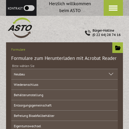
Herzlich willkommen
KONTRAST
beim ASTO
Bürger-Hotline
(0 22 64) 28 74 16
Formulare
Formulare zum Herunterladen mit Acrobat Reader
Bitte wählen Sie
Neubau
Wiederanschluss
Behälterumstellung
Entsorgungsgemeinschaft
Befreiung Bioabfallbehälter
Eigentumswechsel