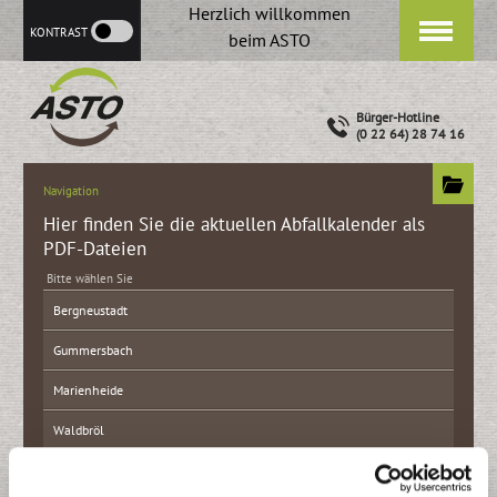
Herzlich willkommen
KONTRAST
beim ASTO
Bürger-Hotline
(0 22 64) 28 74 16
Navigation
Hier finden Sie die aktuellen Abfallkalender als
PDF-Dateien
Bitte wählen Sie
Bergneustadt
Gummersbach
Marienheide
Waldbröl
Wiehl